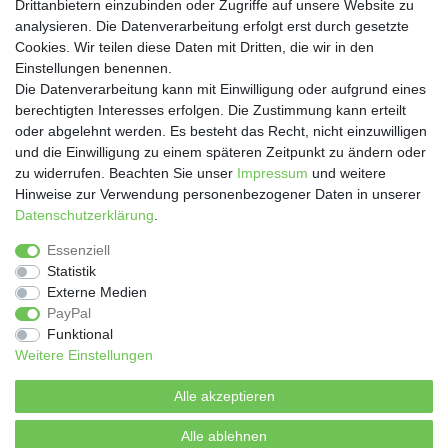
Drittanbietern einzubinden oder Zugriffe auf unsere Website zu
analysieren. Die Datenverarbeitung erfolgt erst durch gesetzte
Cookies. Wir teilen diese Daten mit Dritten, die wir in den
Einstellungen benennen.
Die Datenverarbeitung kann mit Einwilligung oder aufgrund eines
SOCIAL
berechtigten Interesses erfolgen. Die Zustimmung kann erteilt
oder abgelehnt werden. Es besteht das Recht, nicht einzuwilligen
und die Einwilligung zu einem späteren Zeitpunkt zu ändern oder
zu widerrufen. Beachten Sie unser
Impressum
und weitere
Hinweise zur Verwendung personenbezogener Daten in unserer
Daten­schutz­erklärung
.
Essenziell
Statistik
Impressum
Daten­schutz­erklärung
AGB
Externe Medien
PayPal
Funktional
Widerrufs­recht
Vertrag widerrufen
Weitere Einstellungen
Kontakt
Zahlung und Versand
Alle akzeptieren
Alle ablehnen
© Copyright 2026 | Alle Rechte vorbehalten.