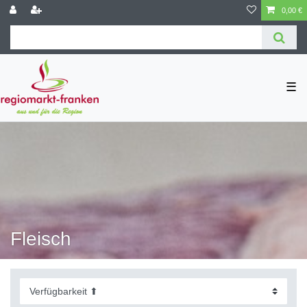
0,00 €
☰
Fleisch