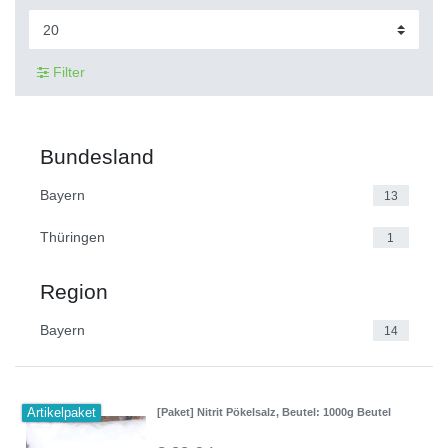
Filter
Bundesland
Bayern
13
Thüringen
1
Region
Bayern
14
Artikelpaket
[Paket] Nitrit Pökelsalz
, Beutel: 1000g Beutel