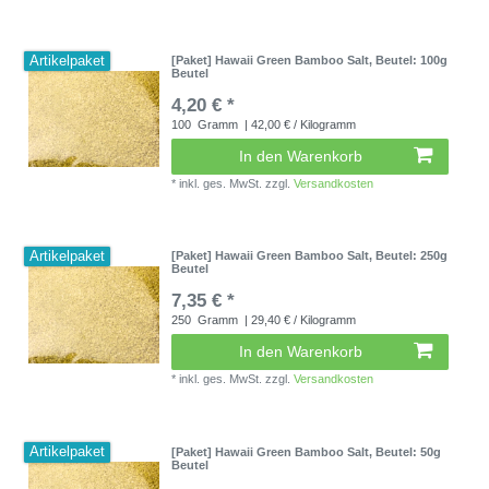
Artikelpaket
[Paket] Hawaii Green Bamboo Salt
, Beutel: 100g
Beutel
4,20 € *
100
Gramm
| 42,00 € / Kilogramm
In den Warenkorb
*
inkl. ges. MwSt.
zzgl.
Versandkosten
Artikelpaket
[Paket] Hawaii Green Bamboo Salt
, Beutel: 250g
Beutel
7,35 € *
250
Gramm
| 29,40 € / Kilogramm
In den Warenkorb
*
inkl. ges. MwSt.
zzgl.
Versandkosten
Artikelpaket
[Paket] Hawaii Green Bamboo Salt
, Beutel: 50g
Beutel