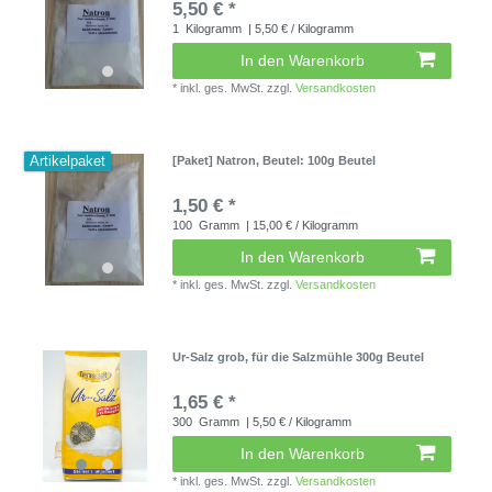
5,50 € *
1
Kilogramm
| 5,50 € / Kilogramm
In den Warenkorb
*
inkl. ges. MwSt.
zzgl.
Versandkosten
Artikelpaket
[Paket] Natron
, Beutel: 100g Beutel
1,50 € *
100
Gramm
| 15,00 € / Kilogramm
In den Warenkorb
*
inkl. ges. MwSt.
zzgl.
Versandkosten
Ur-Salz grob, für die Salzmühle 300g Beutel
1,65 € *
300
Gramm
| 5,50 € / Kilogramm
In den Warenkorb
*
inkl. ges. MwSt.
zzgl.
Versandkosten