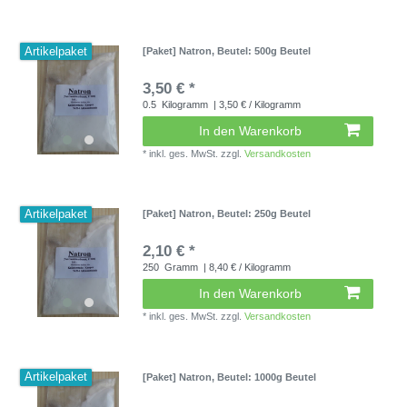
Artikelpaket
[Paket] Natron
, Beutel: 500g Beutel
3,50 € *
0.5
Kilogramm
| 3,50 € / Kilogramm
In den Warenkorb
*
inkl. ges. MwSt.
zzgl.
Versandkosten
Artikelpaket
[Paket] Natron
, Beutel: 250g Beutel
2,10 € *
250
Gramm
| 8,40 € / Kilogramm
In den Warenkorb
*
inkl. ges. MwSt.
zzgl.
Versandkosten
Artikelpaket
[Paket] Natron
, Beutel: 1000g Beutel