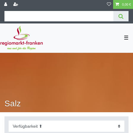
0,00 €
☰
Salz