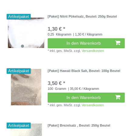
Artikelpaket
[Paket] Nitrit Pökelsalz
, Beutel: 250g Beutel
1,30 € *
0.25
Kilogramm
| 1,30 € / Kilogramm
In den Warenkorb
*
inkl. ges. MwSt.
zzgl.
Versandkosten
Artikelpaket
[Paket] Hawaii Black Salt
, Beutel: 100g Beutel
3,50 € *
100
Gramm
| 35,00 € / Kilogramm
In den Warenkorb
*
inkl. ges. MwSt.
zzgl.
Versandkosten
Artikelpaket
[Paket] Brezelsalz
, Beutel: 250g Beutel