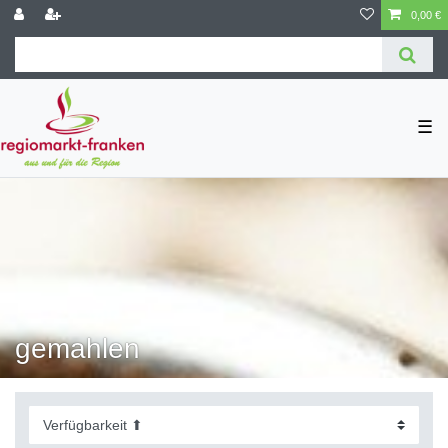
0,00 €
☰
gemahlen