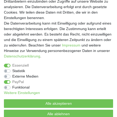
Drittanbietern einzubinden oder Zugriffe auf unsere Website zu
analysieren. Die Datenverarbeitung erfolgt erst durch gesetzte
Cookies. Wir teilen diese Daten mit Dritten, die wir in den
Einstellungen benennen.
Die Datenverarbeitung kann mit Einwilligung oder aufgrund eines
SOCIAL
berechtigten Interesses erfolgen. Die Zustimmung kann erteilt
oder abgelehnt werden. Es besteht das Recht, nicht einzuwilligen
und die Einwilligung zu einem späteren Zeitpunkt zu ändern oder
zu widerrufen. Beachten Sie unser
Impressum
und weitere
Hinweise zur Verwendung personenbezogener Daten in unserer
Daten­schutz­erklärung
.
Essenziell
Statistik
Impressum
Daten­schutz­erklärung
AGB
Externe Medien
PayPal
Funktional
Widerrufs­recht
Vertrag widerrufen
Weitere Einstellungen
Kontakt
Zahlung und Versand
Alle akzeptieren
Alle ablehnen
© Copyright 2026 | Alle Rechte vorbehalten.