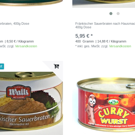
rbraten, 400g Dose
Fränkischer Sauerbraten nach Hausmach
400g Dose
5,95 € *
mm
| 8,50 € / Kilogramm
400
Gramm
| 14,88 € / Kilogramm
MwSt.
zzgl.
Versandkosten
*
inkl. ges. MwSt.
zzgl.
Versandkosten
et