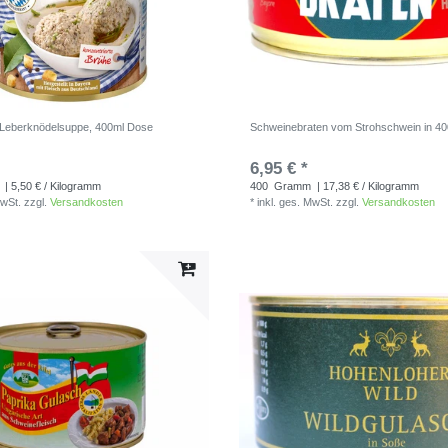
. Leberknödelsuppe, 400ml Dose
Schweinebraten vom Strohschwein in 4
6,95 € *
| 5,50 € / Kilogramm
400
Gramm
| 17,38 € / Kilogramm
MwSt.
zzgl.
Versandkosten
*
inkl. ges. MwSt.
zzgl.
Versandkosten