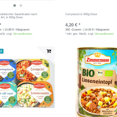
Fränkischer Sauerbraten nach
Currywurst in 300g Dose
Art, in 400g Dose
*
4,20 € *
m
| 14,88 € / Kilogramm
300
Gramm
| 14,00 € / Kilogramm
MwSt.
zzgl.
Versandkosten
*
inkl. ges. MwSt.
zzgl.
Versandkosten
et