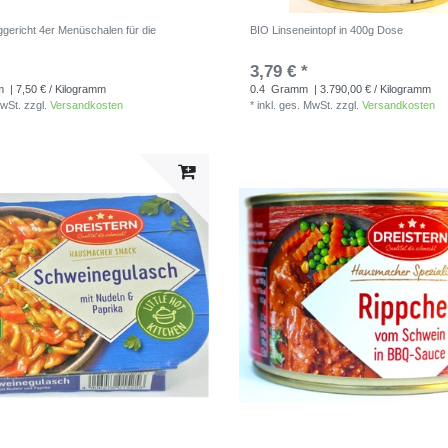
iggericht 4er Menüschalen für die
BIO Linseneintopf in 400g Dose
3,79 € *
m
| 7,50 € / Kilogramm
0.4
Gramm
| 3.790,00 € / Kilogramm
MwSt.
zzgl.
Versandkosten
*
inkl. ges. MwSt.
zzgl.
Versandkosten