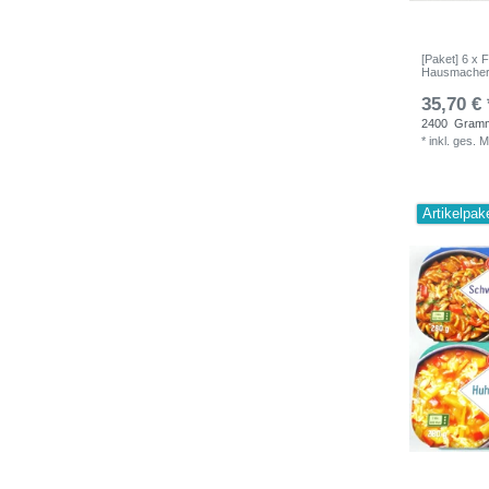
[Paket] 6 x 
Hausmacher 
35,70 € 
2400
Gram
*
inkl. ges. 
Artikelpak