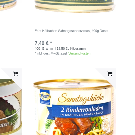
Echt Hällisches Sahnegeschnetzeltes, 400g Dose
7,40 € *
400
Gramm
| 18,50 € / Kilogramm
*
inkl. ges. MwSt.
zzgl.
Versandkosten