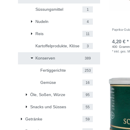
Süssungsmittel
1
Nudeln
4
Paprika-Gula
Reis
11
4,20 € *
Kartoffelprodukte, Klöse
3
400
Gramm
*
inkl. ges. 
Konserven
389
Fertiggerichte
253
Gemüse
16
Öle, Soßen, Würze
95
Snacks und Süsses
55
Getränke
59