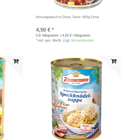
Kesselgulasch in Dose
, Dose: 800g Dose
4,50 € *
0.8
Kilogramm
| 4,50 € / Kilogramm
*
inkl. ges. MwSt.
zzgl.
Versandkosten