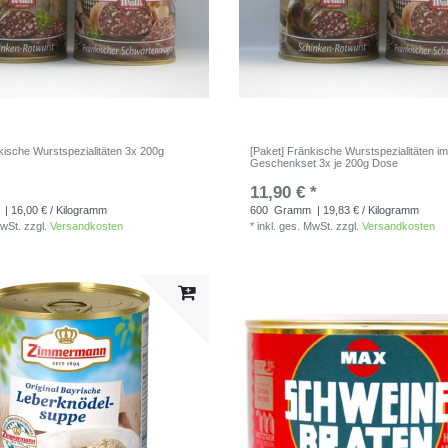
kische Wurstspezialitäten 3x 200g
[Paket] Fränkische Wurstspezialitäten i
Geschenkset 3x je 200g Dose
11,90 € *
| 16,00 € / Kilogramm
600
Gramm
| 19,83 € / Kilogramm
MwSt.
zzgl.
Versandkosten
*
inkl. ges. MwSt.
zzgl.
Versandkosten