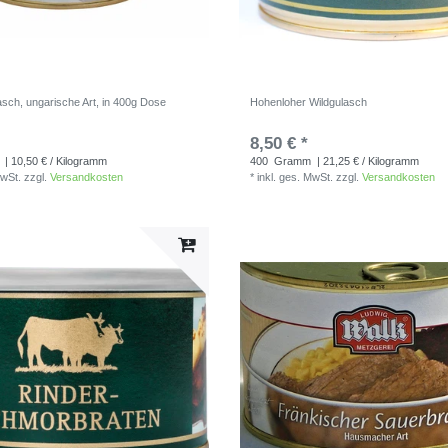
sch, ungarische Art, in 400g Dose
Hohenloher Wildgulasch
8,50 € *
| 10,50 € / Kilogramm
400
Gramm
| 21,25 € / Kilogramm
MwSt.
zzgl.
Versandkosten
*
inkl. ges. MwSt.
zzgl.
Versandkosten