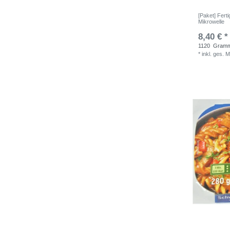
[Paket] Fert
Mikrowelle
8,40 € *
1120
Gram
*
inkl. ges. 