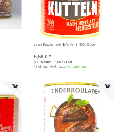
m
saure Kutteln nach Hofer Art, in 800g Dose
5,59 € *
850
Milliliter
| 6,58 € / Liter
*
inkl. ges. MwSt.
zzgl.
Versandkosten