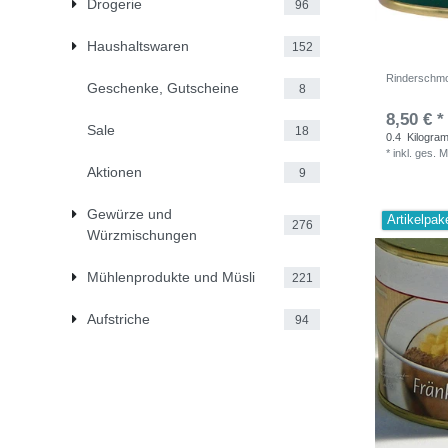
Drogerie
96
Haushaltswaren
152
Rinderschmo
Geschenke, Gutscheine
8
8,50 € *
Sale
18
0.4
Kilogra
*
inkl. ges. 
Aktionen
9
Gewürze und
Artikelpak
276
Würzmischungen
Mühlenprodukte und Müsli
221
Aufstriche
94