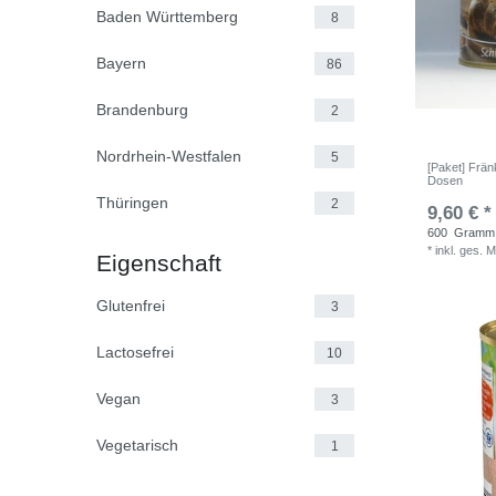
Baden Württemberg
8
Bayern
86
Brandenburg
2
Nordrhein-Westfalen
5
[Paket] Frän
Dosen
Thüringen
2
9,60 € *
600
Gramm
*
inkl. ges. 
Eigenschaft
Glutenfrei
3
Lactosefrei
10
Vegan
3
Vegetarisch
1