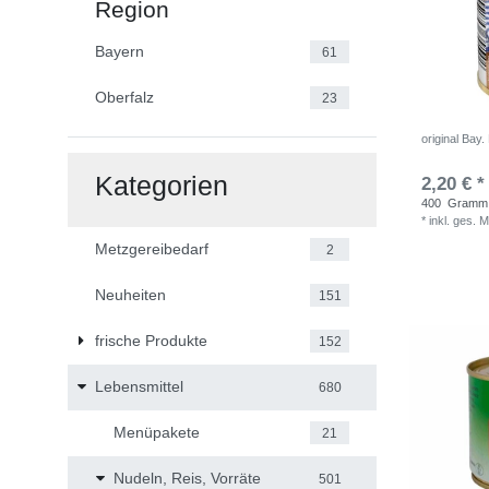
Region
Bayern
61
Oberfalz
23
original Bay
Kategorien
2,20 € *
400
Gramm
*
inkl. ges. 
Metzgereibedarf
2
Neuheiten
151
frische Produkte
152
Lebensmittel
680
Menüpakete
21
Nudeln, Reis, Vorräte
501