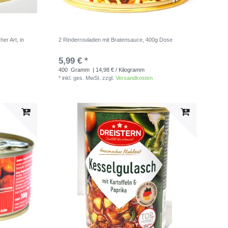
er Art, in
2 Rinderrouladen mit Bratensauce, 400g Dose
5,99 € *
400
Gramm
| 14,98 € / Kilogramm
*
inkl. ges. MwSt.
zzgl.
Versandkosten