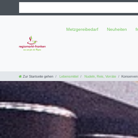
Metzgereibedarf
Neuheiten
f
Zur Startseite gehen
Lebensmittel
Nudeln, Reis, Vorräte
Konserven