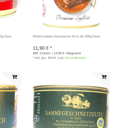
00g Dose
Rinderroulade Hausmacher Art in der 800g Dose
11,90 € *
800
Gramm
| 14,88 € / Kilogramm
*
inkl. ges. MwSt.
zzgl.
Versandkosten