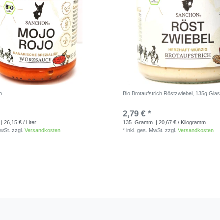
o
Bio Brotaufstrich Röstzwiebel, 135g Gla
2,79 € *
| 26,15 € / Liter
135
Gramm
| 20,67 € / Kilogramm
MwSt.
zzgl.
Versandkosten
*
inkl. ges. MwSt.
zzgl.
Versandkosten