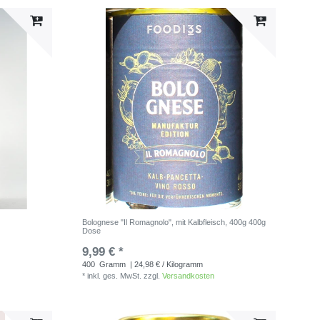
Bolognese "Il Romagnolo", mit Kalbfleisch, 400g 400g
Dose
9,99 € *
400
Gramm
| 24,98 € / Kilogramm
*
inkl. ges. MwSt.
zzgl.
Versandkosten