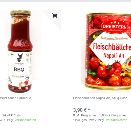
nd Würzsauce Barbecue
Fleischbällchen Napoli. Art, 540g Dose
3,90 € *
| 14,24 € / Liter
0.54
Kilogramm
| 3,90 € / Kilogramm
MwSt.
zzgl.
Versandkosten
*
inkl. ges. MwSt.
zzgl.
Versandkosten