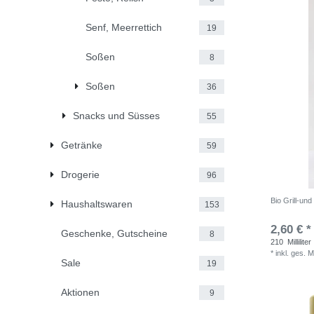
Senf, Meerrettich
19
Soßen
8
Soßen
36
Snacks und Süsses
55
Getränke
59
Drogerie
96
Bio Grill-un
Haushaltswaren
153
2,60 € *
Geschenke, Gutscheine
8
210
Milliliter
*
inkl. ges. 
Sale
19
Aktionen
9