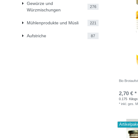
Gewürze und
276
Würzmischungen
Mühlenprodukte und Müsli
221
Aufstriche
87
Bio Brotaufs
2,70 € *
0.175
Kilog
*
inkl. ges. 
Artikelpak