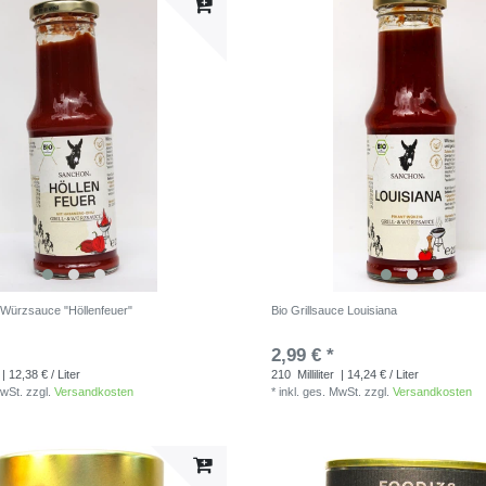
d Würzsauce "Höllenfeuer"
Bio Grillsauce Louisiana
2,99 € *
| 12,38 € / Liter
210
Milliliter
| 14,24 € / Liter
MwSt.
zzgl.
Versandkosten
*
inkl. ges. MwSt.
zzgl.
Versandkosten