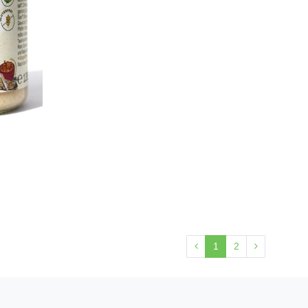
s
1
2