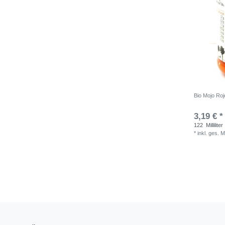
Bio Mojo Roj
3,19 € *
122
Milliliter
*
inkl. ges. 