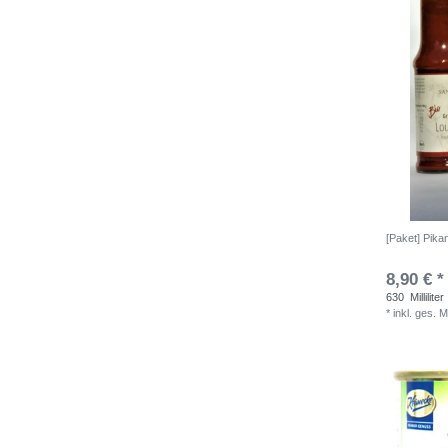
[Paket] Pika
8,90 € *
630
Milliliter
*
inkl. ges. 