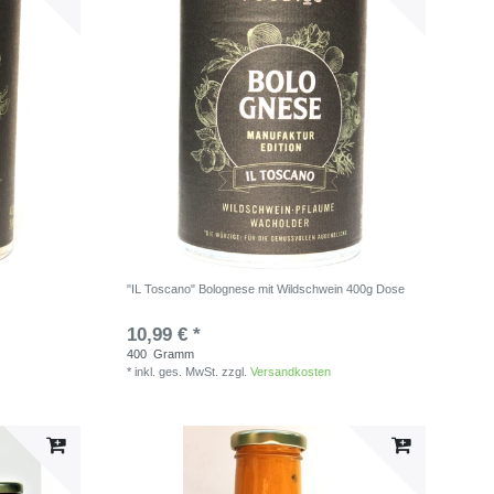
"IL Toscano" Bolognese mit Wildschwein 400g Dose
10,99 € *
400
Gramm
*
inkl. ges. MwSt.
zzgl.
Versandkosten