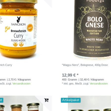
trich Curry
"Wagyu Nero", Bolognese, 400g Dose
12,99 € *
ramm
| 2,70 € / Kilogramm
400
Gramm
| 32,48 € / Kilogramm
MwSt.
zzgl.
Versandkosten
*
inkl. ges. MwSt.
zzgl.
Versandkosten
et
Artikelpaket