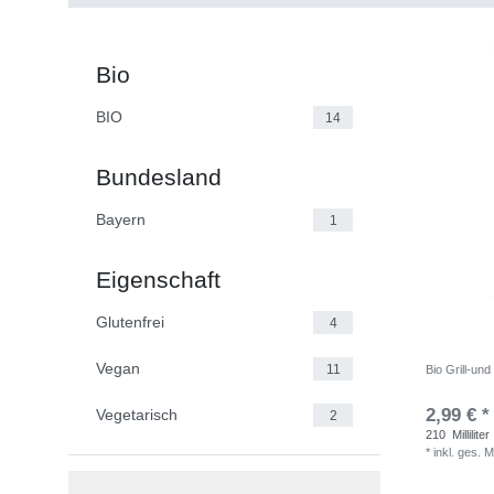
Bio
BIO
14
Bundesland
Bayern
1
Eigenschaft
Glutenfrei
4
Vegan
11
Bio Grill-u
2,99 € *
Vegetarisch
2
210
Milliliter
*
inkl. ges. 