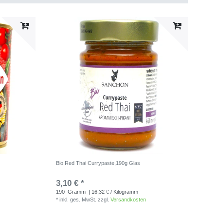
Bio Red Thai Currypaste,190g Glas
3,10 € *
190
Gramm
| 16,32 € / Kilogramm
*
inkl. ges. MwSt.
zzgl.
Versandkosten