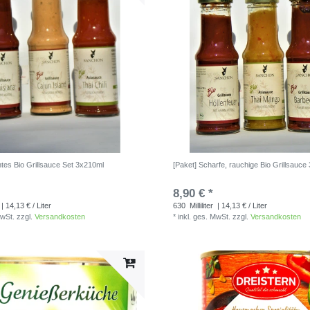
ntes Bio Grillsauce Set 3x210ml
[Paket] Scharfe, rauchige Bio Grillsauce
8,90 € *
| 14,13 € / Liter
630
Milliliter
| 14,13 € / Liter
MwSt.
zzgl.
Versandkosten
*
inkl. ges. MwSt.
zzgl.
Versandkosten