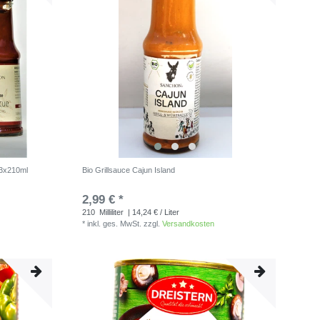
 3x210ml
Bio Grillsauce Cajun Island
2,99 € *
210
Milliliter
| 14,24 € / Liter
*
inkl. ges. MwSt.
zzgl.
Versandkosten