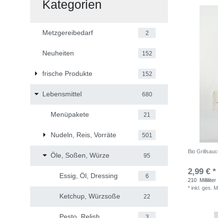
Kategorien
Metzgereibedarf
2
Neuheiten
152
frische Produkte
152
Lebensmittel
680
Menüpakete
21
Nudeln, Reis, Vorräte
501
Bio Grillsau
Öle, Soßen, Würze
95
2,99 € *
Essig, Öl, Dressing
6
210
Milliliter
*
inkl. ges. 
Ketchup, Würzsoße
22
Pesto, Relish
3