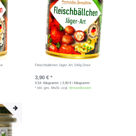
se
Fleischbällchen Jäger. Art, 540g Dose
3,90 € *
0.54
Kilogramm
| 3,90 € / Kilogramm
*
inkl. ges. MwSt.
zzgl.
Versandkosten