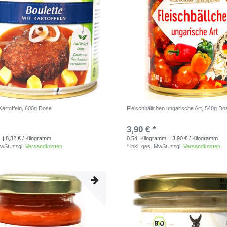
 Kartoffeln, 600g Dose
Fleischbällchen ungarische Art, 540g Do
3,90 € *
| 8,32 € / Kilogramm
0.54
Kilogramm
| 3,90 € / Kilogramm
MwSt.
zzgl.
Versandkosten
*
inkl. ges. MwSt.
zzgl.
Versandkosten