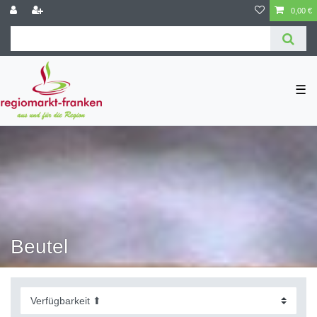
0,00 €
☰
Beutel