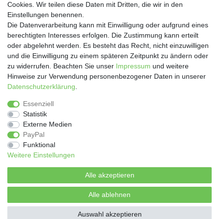
Cookies. Wir teilen diese Daten mit Dritten, die wir in den
Einstellungen benennen.
Die Datenverarbeitung kann mit Einwilligung oder aufgrund eines
SOCIAL
berechtigten Interesses erfolgen. Die Zustimmung kann erteilt
oder abgelehnt werden. Es besteht das Recht, nicht einzuwilligen
und die Einwilligung zu einem späteren Zeitpunkt zu ändern oder
zu widerrufen. Beachten Sie unser
Impressum
und weitere
Hinweise zur Verwendung personenbezogener Daten in unserer
Daten­schutz­erklärung
.
Essenziell
Statistik
Impressum
Daten­schutz­erklärung
AGB
Externe Medien
PayPal
Funktional
Widerrufs­recht
Vertrag widerrufen
Weitere Einstellungen
Kontakt
Zahlung und Versand
Alle akzeptieren
Alle ablehnen
© Copyright 2026 | Alle Rechte vorbehalten.
Auswahl akzeptieren