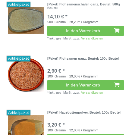
Artikelpaket
[Paket] Flohsamenschalen ganz
, Beutel: 500g
Beutel
14,10 € *
500
Gramm
| 28,20 € / Kilogramm
In den Warenkorb
*
inkl. ges. MwSt.
zzgl.
Versandkosten
Artikelpaket
[Paket] Flohsamen ganz
, Beutel: 100g Beutel
2,90 € *
100
Gramm
| 29,00 € / Kilogramm
In den Warenkorb
*
inkl. ges. MwSt.
zzgl.
Versandkosten
Artikelpaket
[Paket] Hagebuttenpulver
, Beutel: 100g Beutel
3,20 € *
100
Gramm
| 32,00 € / Kilogramm