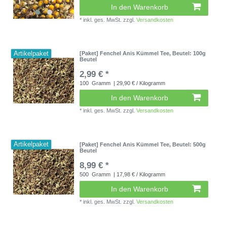
In den Warenkorb
*
inkl. ges. MwSt.
zzgl.
Versandkosten
Artikelpaket
[Paket] Fenchel Anis Kümmel Tee
, Beutel: 100g
Beutel
2,99 € *
100
Gramm
| 29,90 € / Kilogramm
In den Warenkorb
*
inkl. ges. MwSt.
zzgl.
Versandkosten
Artikelpaket
[Paket] Fenchel Anis Kümmel Tee
, Beutel: 500g
Beutel
8,99 € *
500
Gramm
| 17,98 € / Kilogramm
In den Warenkorb
*
inkl. ges. MwSt.
zzgl.
Versandkosten