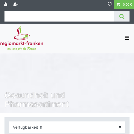
0,00 €
☰
Gesundheit und
Pharmasortiment